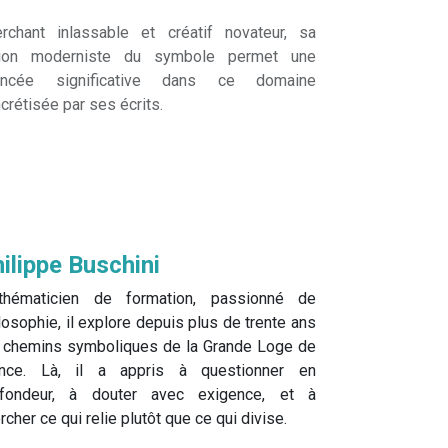
rchant inlassable et créatif novateur, sa
sion moderniste du symbole permet une
ancée significative dans ce domaine
crétisée par ses écrits.
ilippe Buschini
thématicien de formation, passionné de
losophie, il explore depuis plus de trente ans
 chemins symboliques de la Grande Loge de
ance. Là, il a appris à questionner en
ofondeur, à douter avec exigence, et à
rcher ce qui relie plutôt que ce qui divise.