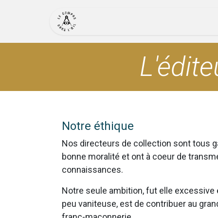
Se rendre au contenu
Accueil
Actualité
Bout
L'édit
Notre éthique
Nos directeurs de collection sont tous g
bonne moralité et ont à coeur de transm
connaissances.
Notre seule ambition, fut elle excessive 
peu vaniteuse, est de contribuer au gran
franc-maçonnerie.