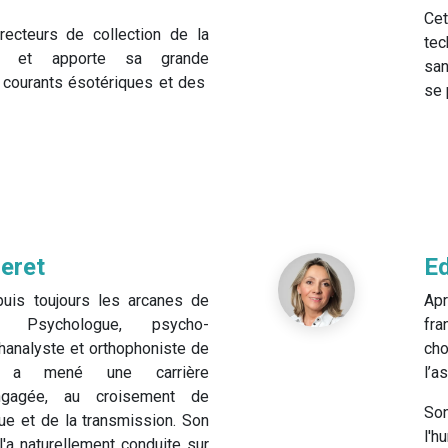
Cet
irecteurs de collection de la
tec
on et apporte sa grande
sa
 courants ésotériques et des
se 
eret
Ed
puis toujours les arcanes de
Apr
. Psychologue, psycho-
fra
hanalyste et orthophoniste de
ch
le a mené une carrière
l’a
ngagée, au croisement de
Son
ique et de la transmission. Son
l'h
r l'a naturellement conduite sur