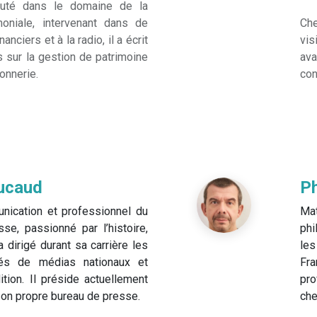
éputé dans le domaine de la
moniale, intervenant dans de
Che
nciers et à la radio, il a écrit
vi
 sur la gestion de patrimoine
av
çonnerie.
con
oucaud
Ph
cation et professionnel du
Ma
sse, passionné par l’histoire,
phi
 dirigé durant sa carrière les
les
nés de médias nationaux et
Fr
tion. Il préside actuellement
pr
son propre bureau de presse.
che