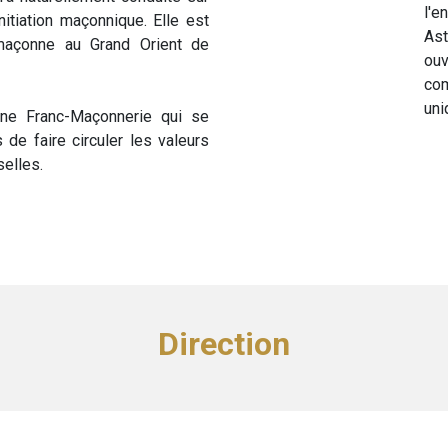
l'e
initiation maçonnique. Elle est
Ast
c-maçonne au Grand Orient de
ou
com
uni
 une Franc-Maçonnerie qui se
de faire circuler les valeurs
elles.
Direction​