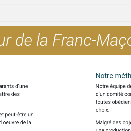
ique
Évenements
Société
Nos lettres
eur de la Franc-Maç
Notre mét
arants d'une
Notre équipe de
ettre des
d'un comité c
toutes obédienc
choix.
et peut-être un
d oeuvre de la
Malgré des obj
une production 