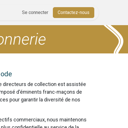
Aide
Se connecter
Cours
Contactez-nous
onnerie
hode
 directeurs de collection est assistée
omposé d'éminents franc-maçons de
es pour garantir la diversité de nos
ectifs commerciaux, nous maintenons
plus confidentielle au service de la