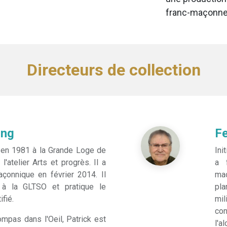
franc-maçonner
Directeurs de collection
ong
Fe
é en 1981 à la Grande Loge de
Ini
l'atelier Arts et progrès. Il a
a 
açonnique en février 2014. Il
maç
 à la GLTSO et pratique le
pla
fié.
mil
co
mpas dans l'Oeil, Patrick est
l'a