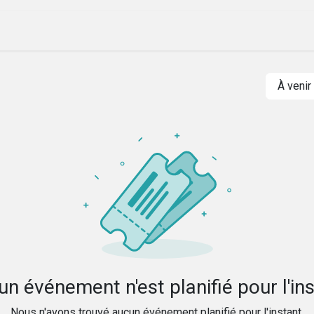
ique
Évenements
Société
Nos lettres
À veni
n événement n'est planifié pour l'in
Nous n'avons trouvé aucun événement planifié pour l'instant.