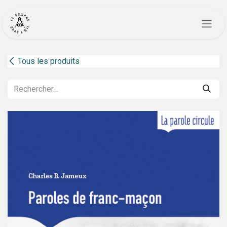
Se rendre au contenu
Tous les produits