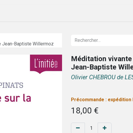
ique
Évenements
Société
Nos lettres
de Jean-Baptiste Willermoz
Méditation vivante 
Jean-Baptiste Wil
Olivier CHEBROU de L
Précommande : expédition l
18,00
€