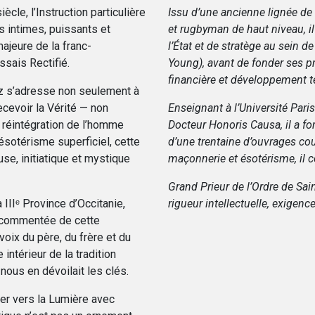
cle, l’Instruction particulière
Issu d’une ancienne lignée de l
us intimes, puissants et
et rugbyman de haut niveau, il
ajeure de la franc-
l’État et de stratège au sein 
ssais Rectifié.
Young), avant de fonder ses pr
financière et développement ter
z s’adresse non seulement à
recevoir la Vérité — non
Enseignant à l’Université Paris-
réintégration de l’homme
Docteur Honoris Causa, il a 
 ésotérisme superficiel, cette
d’une trentaine d’ouvrages couv
use, initiatique et mystique
maçonnerie et ésotérisme, il c
Grand Prieur de l’Ordre de Sain
 IIIᵉ Province d’Occitanie,
rigueur intellectuelle, exigen
et commentée de cette
 voix du père, du frère et du
e intérieur de la tradition
ous en dévoilait les clés.
her vers la Lumière avec