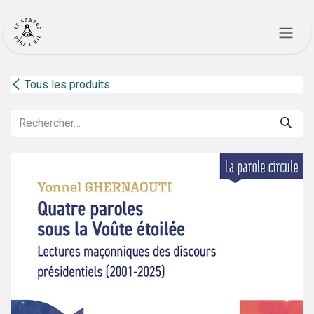
Se rendre au contenu
Tous les produits