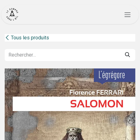
Se rendre au contenu
Tous les produits