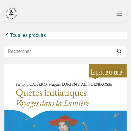
Se rendre au contenu
Tous les produits