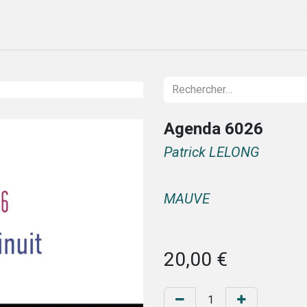
ique
Évenements
Société
Nos lettres
Agenda 6026
Patrick LELONG
MAUVE
20,00
€