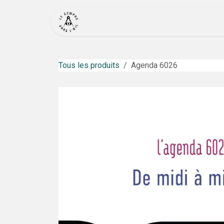
Se rendre au contenu
Accueil
Actualité
Bout
Tous les produits
Agenda 6026