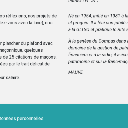
Patrick LELONG
os réflexions, nos projets de
Né en 1954, initié en 1981 à l
dez-vous avec la lune), nos
et progrès. Il a fêté son jubil
à la GLTSO et pratique le Rite 
À la genèse du Compas dans l'O
ur plancher du plafond avec
domaine de la gestion de pat
 maçonnique, quelques
financiers et à la radio, il a é
es de 25 citations de maçons,
patrimoine et sur la franc-maç
ées par le trait délicat de
MAUVE
ur salaire.
Données personnelles