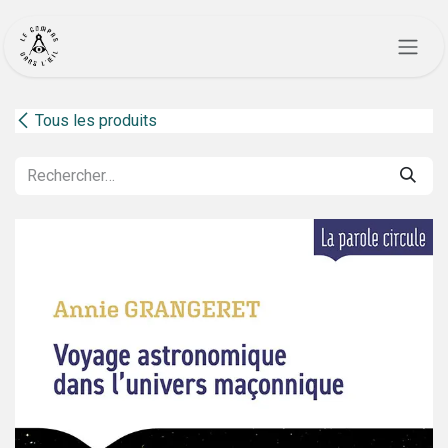
Se rendre au contenu
Tous les produits