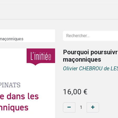
ique
Évenements
Société
Nos lettres
 maçonniques
Pourquoi poursuivr
maçonniques
Olivier CHEBROU de L
16,00
€