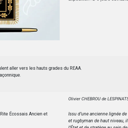
lent aller vers les hauts grades du REAA.
maçonnique.
Olivier CHEBROU de LESPINAT
Rite Écossais Ancien et
Issu d’une ancienne lignée de l
et rugbyman de haut niveau, il
l’État et de stratège au sein 