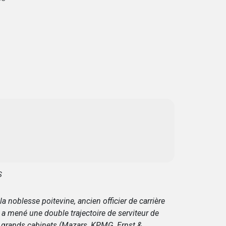
S
a noblesse poitevine, ancien officier de carrière
 a mené une double trajectoire de serviteur de
de grands cabinets (Mazars, KPMG, Ernst &