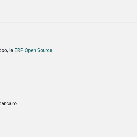
ique
Évenements
Société
Nos lettres
doo, le
ERP Open Source
.
bancaire