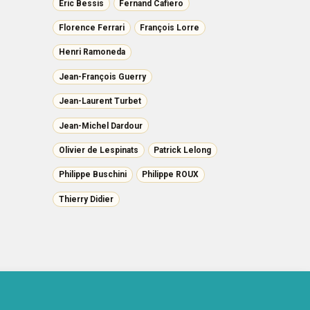
Eric Bessis
Fernand Cafiero
Florence Ferrari
François Lorre
Henri Ramoneda
Jean-François Guerry
Jean-Laurent Turbet
Jean-Michel Dardour
Olivier de Lespinats
Patrick Lelong
Philippe Buschini
Philippe ROUX
Thierry Didier