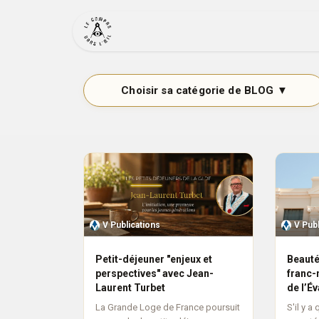
Se rendre au contenu
Accueil
Actualité
Bout
V Publications
V Pub
Petit-déjeuner "enjeux et
Beauté
perspectives" avec Jean-
franc-
Laurent Turbet
de l’É
La Grande Loge de France poursuit
S'il y a