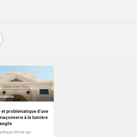
ique
Évenements
Société
Nos lettres
lications
 et problématique d’une
maçonnerie à la lumière
vangile
 quelque chose qui