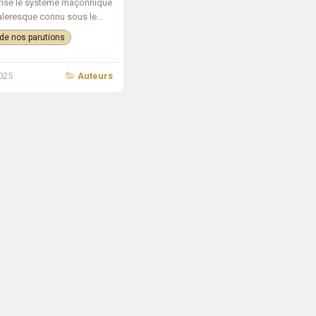
rise le système maçonnique
aleresque connu sous le
Régime Écossais Rectifié
 de nos parutions
uant du Rite du même nom :
 c'est la notion de Réforme.
2025
Auteurs