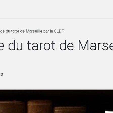
ique
Évenements
Société
Nos lettres
de du tarot de Marseille par la GLDF
 du tarot de Marsei
es