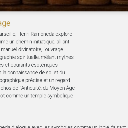
age
arseille, Henri Ramoneda explore
e un chemin initiatique, alliant
 manuel divinatoire, l’ouvrage
raphie spirituelle, mêlant mythes
es et courants ésotériques.
 la connaissance de soi et du
ographique précise et un regard
s échos de l’Antiquité, du Moyen Âge
Tarot comme un temple symbolique
eda dialogue avec les symboles comme un initié, faisant