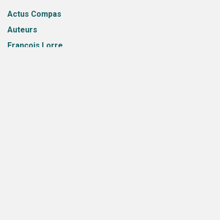
Actus Compas
Auteurs
François Lorre
Chronique littéraire
Citations
V Publications
Eric Bessis
Patrick Lelong
Didier Vitrac
Newsletters
Communiqués
Florence Ferrari
JF Guerry
Livres