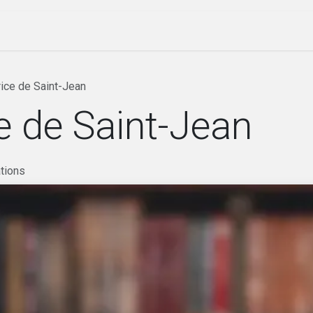
ique
Évenements
Société
Nos lettres
trice de Saint-Jean
ce de Saint-Jean
tions