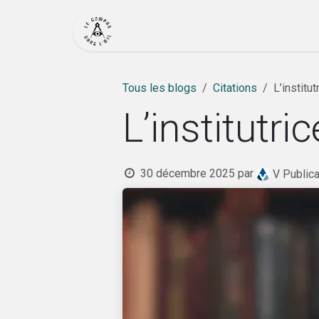
Se rendre au contenu
Accueil
Actualité
Bout
Tous les blogs
Citations
L’institu
L’institutri
30 décembre 2025
par
V Publica