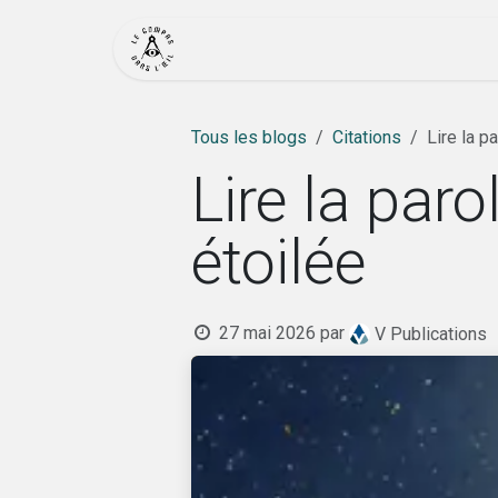
Se rendre au contenu
Accueil
Actualité
Bout
Tous les blogs
Citations
Lire la p
Lire la par
étoilée
27 mai 2026
par
V Publications