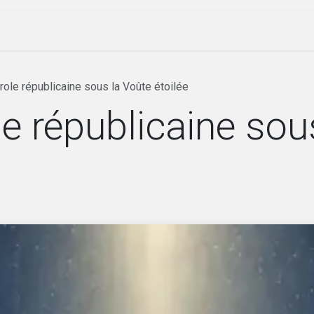
ique
Évenements
Société
Nos lettres
arole républicaine sous la Voûte étoilée
ole républicaine sou