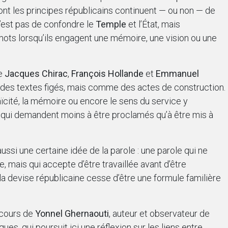
dont les principes républicains continuent — ou non — de
n’est pas de confondre le
Temple
et l’État, mais
mots lorsqu’ils engagent une mémoire, une vision ou une
de
Jacques Chirac
,
François Hollande
et
Emmanuel
es textes figés, mais comme des actes de construction.
 laïcité, la mémoire ou encore le sens du service y
qui demandent moins à être proclamés qu’à être mis à
ussi une certaine idée de la parole : une parole qui ne
 mais qui accepte d’être travaillée avant d’être
la devise républicaine cesse d’être une formule familière
rcours de
Yonnel Ghernaouti
, auteur et observateur de
s, qui poursuit ici une réflexion sur les liens entre