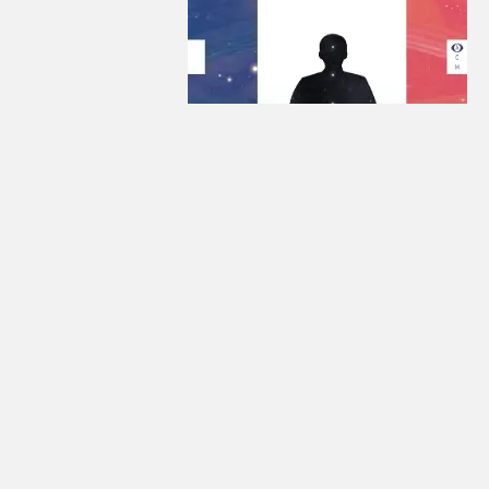
in
Citations
#
La vie de nos parutions