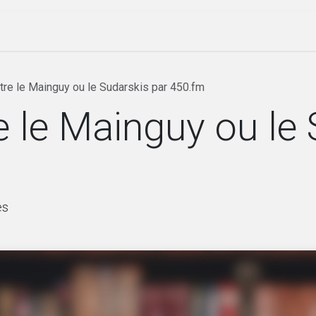
ique
Évenements
Société
Nos lettres
tre le Mainguy ou le Sudarskis par 450.fm
 le Mainguy ou le
es