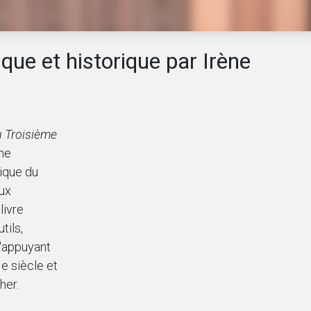
que et historique par Irène
 Troisième
ne
ique du
ux
livre
tils,
'appuyant
e siècle et
her.