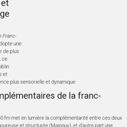
 et
nge
n Franc-
adopte une
e de plus
, ce
oblin
s et
ence plus sensorielle et dynamique.
plémentaires de la franc-
 450.fm met en lumière la complémentarité entre ces deux
goureuse et structurée (Mainguy), et d'autre part une