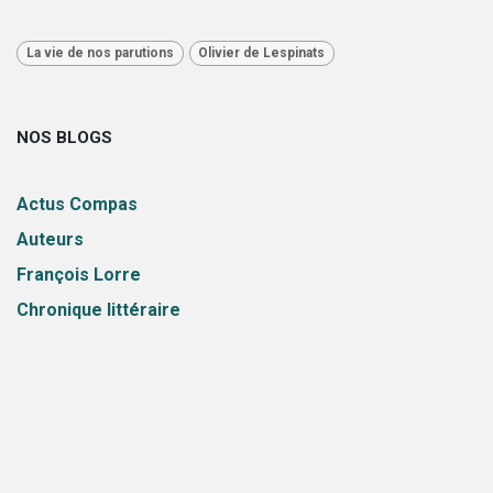
La vie de nos parutions
Olivier de Lespinats
NOS BLOGS
Actus Compas
Auteurs
François Lorre
Chronique littéraire
Citations
V Publications
Eric Bessis
Patrick Lelong
Didier Vitrac