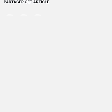
PARTAGER CET ARTICLE
ÉTIQUETTES
NOS BLOGS
Actus Compas
Auteurs
François Lorre
Chronique littéraire