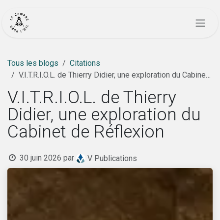
Se rendre au contenu
Tous les blogs
Citations
V.I.T.R.I.O.L. de Thierry Didier, une exploration du Cabinet de Réflexion
V.I.T.R.I.O.L. de Thierry
Didier, une exploration du
Cabinet de Réflexion
30 juin 2026
par
V Publications