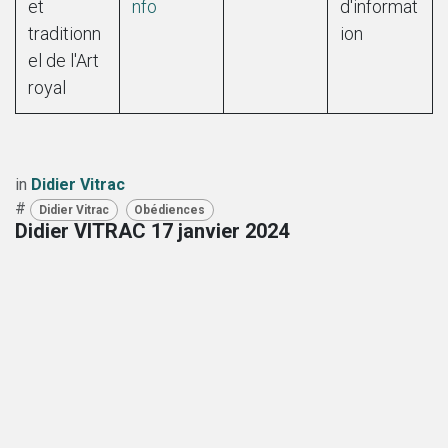
et
nfo
d'informat
traditionn
ion
el de l'Art
royal
in
Didier Vitrac
#
Didier Vitrac
Obédiences
Didier VITRAC
17 janvier 2024