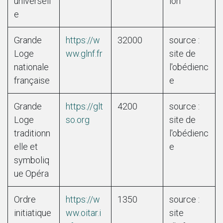
universell
ion
e
Grande
https://w
32000
source :
Loge
ww.glnf.fr
site de
nationale
l'obédienc
française
e
Grande
https://glt
4200
source :
Loge
so.org
site de
traditionn
l'obédienc
elle et
e
symboliq
ue Opéra
Ordre
https://w
1350
source :
initiatique
ww.oitar.i
site