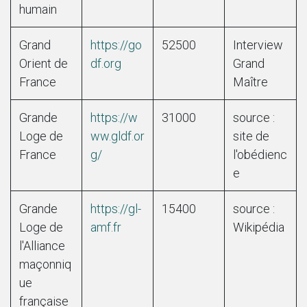
humain
Grand
https://go
52500
Interview
Orient de
df.org
Grand
France
Maître
Grande
https://w
31000
source :
Loge de
ww.gldf.or
site de
France
g/
l'obédienc
e
Grande
https://gl-
15400
source :
Loge de
amf.fr
Wikipédia
l'Alliance
maçonniq
ue
française