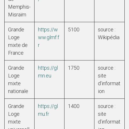
Memphis-
Misraïm
Grande
https://w
5100
source :
Loge
ww.glmf.f
Wikipédia
mixte de
r
France
Grande
https://gl
1750
source :
Loge
mn.eu
site
mixte
d'informat
nationale
ion
Grande
https://gl
1400
source :
Loge
mu.fr
site
mixte
d'informat