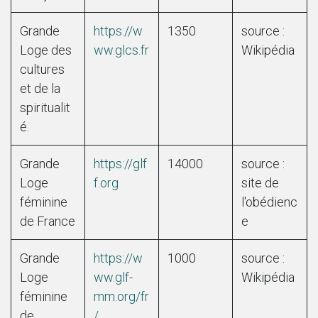
Grande
https://w
1350
source :
Loge des
ww.glcs.fr
Wikipédia
cultures
et de la
spiritualit
é.
Grande
https://glf
14000
source :
Loge
f.org
site de
féminine
l'obédienc
de France
e
Grande
https://w
1000
source :
Loge
ww.glf-
Wikipédia
féminine
mm.org/fr
de
/