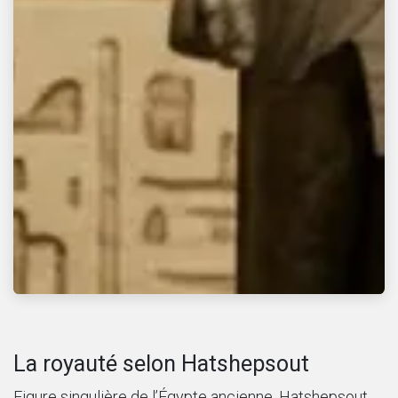
La royauté selon Hatshepsout
Figure singulière de l’Égypte ancienne, Hatshepsout