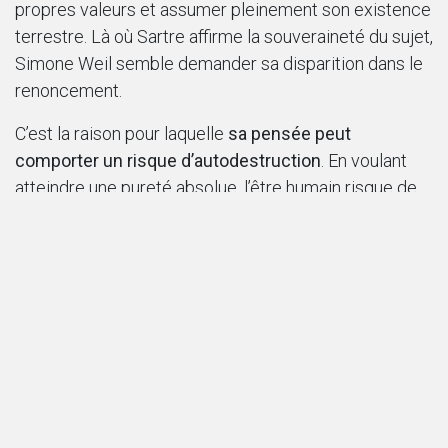
propres valeurs et assumer pleinement son existence
terrestre. Là où Sartre affirme la souveraineté du sujet,
Simone Weil semble demander sa disparition dans le
renoncement.
C’est la raison pour laquelle
sa pensée peut
comporter un risque d’autodestruction
. En voulant
atteindre une pureté absolue, l’être humain risque de
devenir un « fantôme », enfermé dans la culpabilité ou
le refus de soi. Sa propre vie, marquée par l’ascèse
extrême et le sacrifice personnel, donne à cette
critique une résonance particulière. Cette ascèse a
contribué à sa mort précoce. Rappelons que Simone
Weil est morte à 34 ans d'une défaillance cardiaque
liée à la tuberculose, aggravée par son refus de
manger plus que les rations de ses compatriotes sous
l'Occupation. Elle a poussé son exigence de solidarité