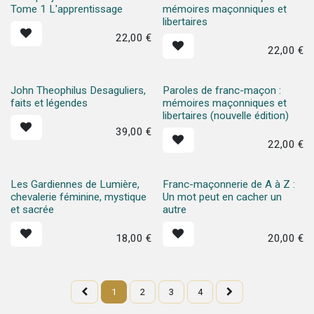
Tome 1 L'apprentissage
mémoires maçonniques et
libertaires
22,00
€
22,00
€
John Theophilus Desaguliers,
Paroles de franc-maçon :
faits et légendes
mémoires maçonniques et
libertaires (nouvelle édition)
39,00
€
22,00
€
Les Gardiennes de Lumière,
Franc-maçonnerie de A à Z :
chevalerie féminine, mystique
Un mot peut en cacher un
et sacrée
autre
18,00
€
20,00
€
1
2
3
4