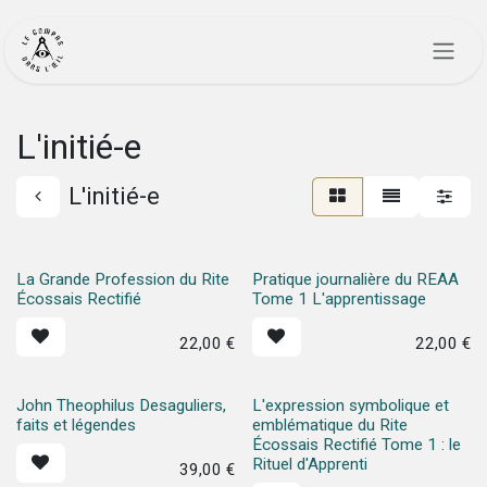
Se rendre au contenu
L'initié-e
L'initié-e
La Grande Profession du Rite
Pratique journalière du REAA
Écossais Rectifié
Tome 1 L'apprentissage
22,00
€
22,00
€
John Theophilus Desaguliers,
L'expression symbolique et
faits et légendes
emblématique du Rite
Écossais Rectifié Tome 1 : le
Rituel d'Apprenti
39,00
€