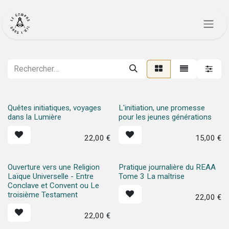
Se rendre au contenu
Quêtes initiatiques, voyages
L'initiation, une promesse
dans la Lumière
pour les jeunes générations
22,00
€
15,00
€
Ouverture vers une Religion
Pratique journalière du REAA
Laïque Universelle - Entre
Tome 3 La maîtrise
Conclave et Convent ou Le
troisième Testament
22,00
€
22,00
€