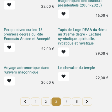
maçonniques des discours
présidentiels (2001-2025)
22,00
€
16,00
€
Perspectives sur les 18
Tapis de Loge REAA du 4ème
premiers degrés du Rite
au 33ème degré - Lecture
Écossais Ancien et Accepté
symbolique, spirituelle,
initiatique et mystique
22,00
€
39,00
€
Voyage astronomique dans
Le chevalier du temple
l’univers maçonnique
22,00
€
20,00
€
1
2
3
4
5