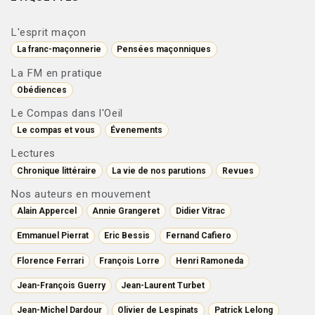
L'esprit maçon
La franc-maçonnerie
Pensées maçonniques
La FM en pratique
Obédiences
Le Compas dans l'Oeil
Le compas et vous
Évenements
Lectures
Chronique littéraire
La vie de nos parutions
Revues
Nos auteurs en mouvement
Alain Appercel
Annie Grangeret
Didier Vitrac
Emmanuel Pierrat
Eric Bessis
Fernand Cafiero
Florence Ferrari
François Lorre
Henri Ramoneda
Jean-François Guerry
Jean-Laurent Turbet
Jean-Michel Dardour
Olivier de Lespinats
Patrick Lelong