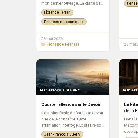
mon dernier ouvrage, La clarté des
tombée 
Pensé
étoiles , un roman profondément
par c...
Florence Ferrari
humain, porté par l’espoir, la
résilience et la force de l’accueil.
Pensées maçonniques
A...
26 mai 2026
Florence Ferrari
26 mai 
Jean-François GUERRY
Jean-Fr
Courte réflexion sur le Devoir
Le Rit
de la 
Il est plus facile de faire son devoir
que de le connaître. Cette
​Dans le
affirmation interroge. Et si faire son
Maçonne
devoir avait un sens moral, en
dévelop
Jean-François Guerry
rapport avec notre morale propre,
systèmes