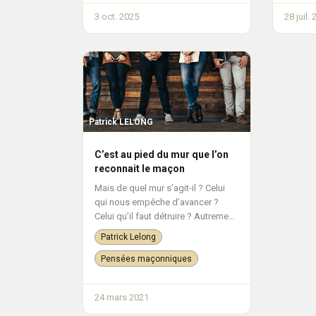
3 oct. 2025
28 juil.
Patrick LELONG
C’est au pied du mur que l’on
reconnait le maçon
Mais de quel mur s’agit-il ? Celui
qui nous empêche d’avancer ?
Celui qu’il faut détruire ? Autrement
dit que font les francs-maçons ?
Patrick Lelong
Comment répondent-ils aux défis
d’aujourd’hui et de demain ? Que ...
Pensées maçonniques
24 mars 2021