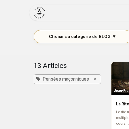
Se rendre au contenu
Accueil
Actualité
Bout
13 Articles
Pensées maçonniques
×
Jean-Fr
Le Rite
Le rite 
multiple
courant