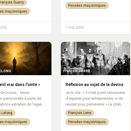
rançois Guerry
isés par le particularisme
rient avec la joie ...
Pensées maçonniques
 rites et l'orientation
es maçonniques
ue...
2026
7 mai 2026
LELONG
François LORRE
est vrai dans l'unité »
Réflexion au sujet de la devise
t de bonne… heure .
Je la cite : « Il n’est point nécessaire
on personnelle à partir de
d’espérer pour entreprendre, ni de
tations extraites de l’agenda
réussir pour persévérer » La citation
que 6025 (Juillet pour
de Guillaume d'Orange , reflète une
k Lelong
François Lorre
Weil et septembre pour
philosophie de courage et de
laude de Saint-Martin). Tout
détermination face au...
es maçonniques
Pensées maçonniques