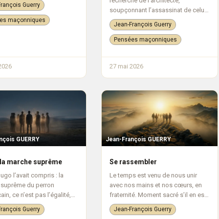
t de cérémonies qui se
recherche de l’architecte,
rançois Guerry
ent dans le cadre d’une
soupçonnant l’assassinat de celui-
. Par extension, dans un
ci, ayant succombé sous les coups
es maçonniques
Jean-François Guerry
u...
de l’ambition, de l’ignorance et du
fanatisme qui obscurcissent la
Pensées maçonniques
terre : u...
2026
27 mai 2026
ançois GUERRY
Jean-François GUERRY
 la marche suprême
Se rassembler
ugo l’avait compris : la
Le temps est venu de nous unir
 suprême du perron
avec nos mains et nos cœurs, en
ain, ce n’est pas l’égalité,
fraternité. Moment sacré s’il en est,
 pas la liberté, c’est la
moment de communion dans
rançois Guerry
Jean-François Guerry
té. Cette grande oubliée,
l’espace sacralisé. Notre main