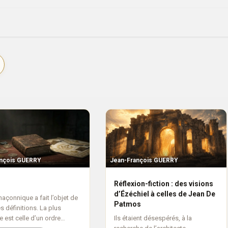
ique
Évenements
Société
Nos lettres
ançois GUERRY
Jean-François GUERRY
Réflexion-fiction : des visions
d’Ézéchiel à celles de Jean De
maçonnique a fait l’objet de
Patmos
s définitions. La plus
e est celle d’un ordre
Ils étaient désespérés, à la