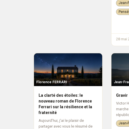
prescri
Jean-F
pratiqu
religion
Pensé
process
28 mai 
Florence FERRARI
Jean-Fr
La clarté des étoiles: le
Gravir
nouveau roman de Florence
Victor H
Ferrari sur la résilience et la
marche
fraternité
républic
Aujourd’hui, j’ai le plaisir de
ce n’est
Jean-F
partager avec vous le résumé de
fraterni