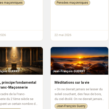
en désuétude, sans doute
droite, comme celle d’Aristote
es maçonniques
Pensées maçonniques
tournée vers...
2026
22 mai 2026
ançois GUERRY
Jean-François GUERRY
e, principe fondamental
Méditations sur la vie
Franc-Maçonnerie
« On ne devrait jamais se lasser du
 cadre de la Franc-
soleil couchant, des feux de bois,
rie du 21ème siècle se
du ciel étoilé. On ne devrait jamais
pent un certain nombre de
se lasser de contempler les vagues
Jean-François Guerry
 initiatiques . Ils sont
de l’océan, les enfants qui jouent et