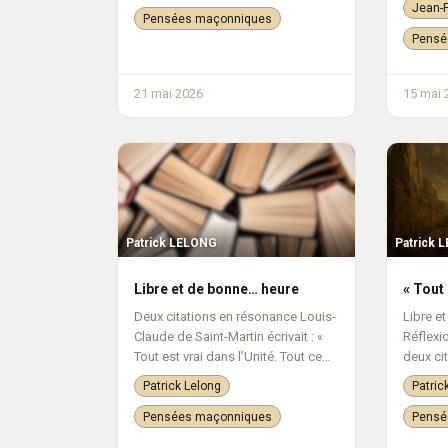
Jean-F
individuelle, en quelque sorte...
caractér
Pensées maçonniques
de leurs
Pensé
spécifiq
21 mai 2026
15 mai 
Patrick LELONG
Patrick 
Libre et de bonne… heure
« Tout 
Deux citations en résonance Louis-
Libre e
Claude de Saint-Martin écrivait : «
Réflexi
Tout est vrai dans l’Unité. Tout ce
deux ci
qui est coéternel avec elle est
maçonni
Patrick Lelong
Patric
parfait. Tout ce qui s’en sépare est
Simone 
altéré ou faux. » En quoi...
Louis-C
Pensées maçonniques
Pensé
ce qui...